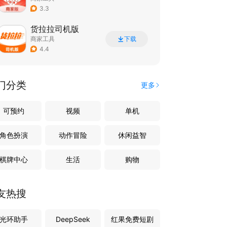
3.3
货拉拉司机版
商家工具
下载
4.4
门分类
更多
可预约
视频
单机
角色扮演
动作冒险
休闲益智
棋牌中心
生活
购物
友热搜
光环助手
DeepSeek
红果免费短剧