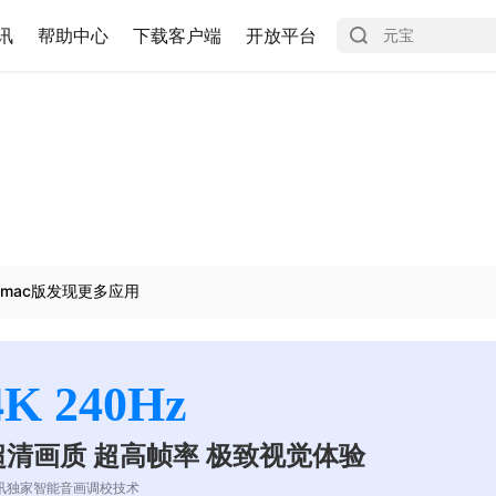
讯
帮助中心
下载客户端
开放平台
mac版发现更多应用
4K 240Hz
超清画质 超高帧率 极致视觉体验
讯独家智能音画调校技术