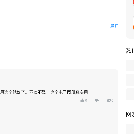
！
展开
热
类，多选商品分享
用这个就好了。不吹不黑，这个电子图册真实用！
0
0
网