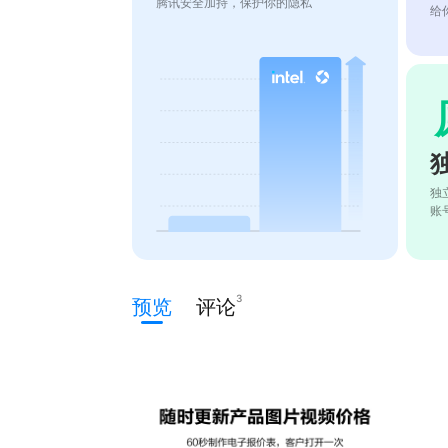
腾讯安全加持，保护你的隐私
给
独
账
3
预览
评论