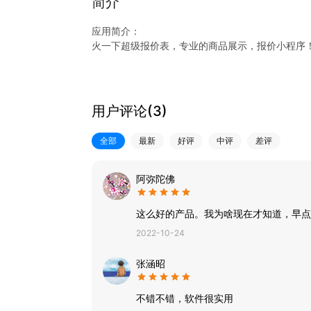
简介
应用简介：
火一下超级报价表，专业的商品展示，报价小程序
特色一：手机随时更新产品图片，视频和报价
特色二：批量上传，迅速清空相册
特色三：五级批发价切换，覆盖所有客户群体
用户评论(
3
)
特色四：访客轨迹，实时了解客户动态
特色五：不限量改名分享
全部
最新
好评
中评
差评
特色六：极速搜索，1秒找到目标产品
特色七：不限量员工管理，员工瞬间变身产品专家
特色八：超级分销，给每一个客户生成专属分销码
阿弥陀佛
特色九：强大的分享功能，支持整个店铺，整个分
特色十：多规格设置，再多的尺寸也一清二楚
这么好的产品。我为啥现在才知道，早点
2022-10-24
张涵昭
不错不错，软件很实用