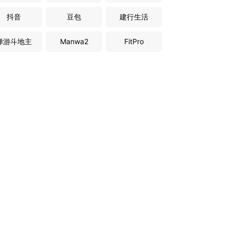
抖音
豆包
建行生活
禅游斗地主
Manwa2
FitPro