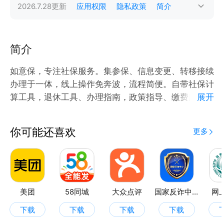
2026.7.28
更新
应用权限
隐私政策
简介
简介
如意保，专注社保服务。集参保、信息变更、转移接续
办理于一体，线上操作免奔波，流程简便。自带社保计
算工具，退休工具、办理指南，政策指导、缴费服务与
展开
待遇申报，清晰直观。在线就可以复杂社保问题，提供
针对性解决方案。从职场小白到退休达人，如意保全程
你可能还喜欢
更多
护航，让社保无忧。
美团
58同城
大众点评
国家反诈中心
网
下载
下载
下载
下载