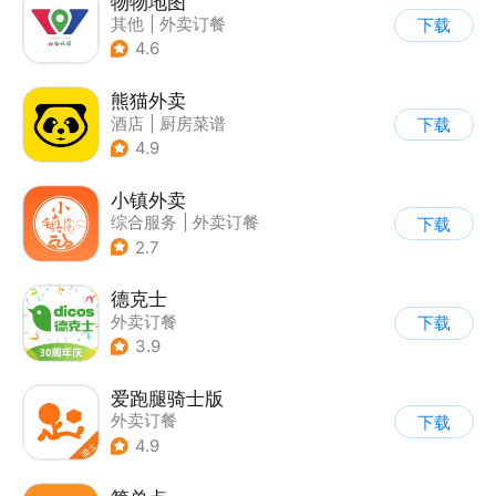
物物地图
其他
|
外卖订餐
下载
4.6
熊猫外卖
酒店
|
厨房菜谱
下载
|
外卖订餐
|
餐厅推荐
4.9
小镇外卖
综合服务
|
外卖订餐
下载
|
同城配送
2.7
德克士
外卖订餐
下载
3.9
爱跑腿骑士版
外卖订餐
下载
4.9