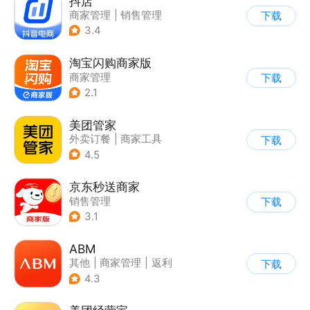
抖店
商家管理
|
销售管理
下载
3.4
淘宝闪购商家版
商家管理
下载
2.1
美团管家
外卖订餐
|
商家工具
下载
4.5
京东秒送商家
销售管理
下载
3.1
ABM
其他
|
商家管理
|
返利
下载
|
海淘
4.3