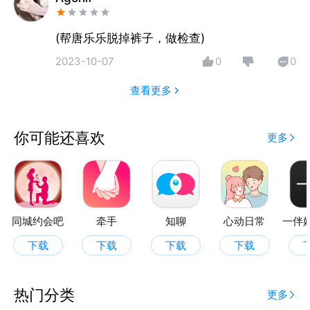
4.按需拓展圈子，随缘遇见温柔心动的美好关系
我们高度重视用户隐私保护，
(帮唐乐乐脱掉裤子，做检查)
所有认证资料仅作安全核验使用，全程加密保密，绝不
2023-10-07
0
0
随意公开。
拒绝套路、拒绝骚扰，
查看更多
让每一次相遇，都能长久舒心。
你可能还喜欢
更多
同城约会吧
牵手
知聊
心动日常
下载
下载
下载
下载
热门分类
更多