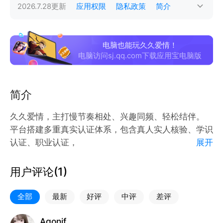
2026.7.28
更新
应用权限
隐私政策
简介
电脑也能玩久久爱情！
电脑访问sj.qq.com下载应用宝电脑版
简介
久久爱情，主打慢节奏相处、兴趣同频、轻松结伴。
平台搭建多重真实认证体系，包含真人实人核验、学识
认证、职业认证，
展开
为每一位年轻人打造干净、纯粹、靠谱的同城社交环
境。
用户评论(
1
)
在这里你可以：
1.兴趣匹配，认识三观合拍的同城伙伴
全部
最新
好评
中评
差评
2.寻找饭搭子、游戏搭子、运动搭子、探店同行好友
3.分享日常生活，自由交流，低压力轻松聊天
Agonif