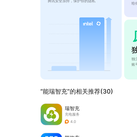
腾讯安全加持，保护你的隐私
给
独
账
“能瑞智充”的相关推荐(30)
瑞智充
充电服务
4.0