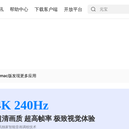
讯
帮助中心
下载客户端
开放平台
mac版发现更多应用
4K 240Hz
超清画质 超高帧率 极致视觉体验
讯独家智能音画调校技术