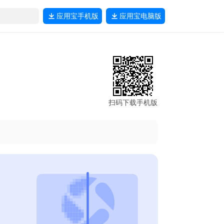
应用宝
手机版
应用宝
电脑版
扫码下载手机版