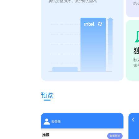
腾讯安全加持，保护你的隐私
给
独
账
预览