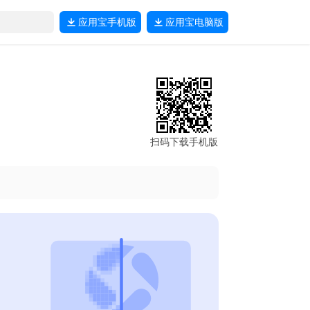
应用宝
手机版
应用宝
电脑版
扫码下载手机版