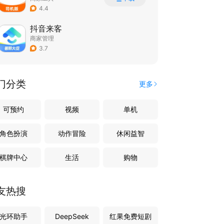
4.4
抖音来客
商家管理
3.7
门分类
更多
可预约
视频
单机
角色扮演
动作冒险
休闲益智
棋牌中心
生活
购物
友热搜
光环助手
DeepSeek
红果免费短剧