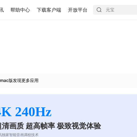
讯
帮助中心
下载客户端
开放平台
mac版发现更多应用
4K 240Hz
超清画质 超高帧率 极致视觉体验
讯独家智能音画调校技术