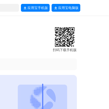
应用宝
手机版
应用宝
电脑版
扫码下载手机版