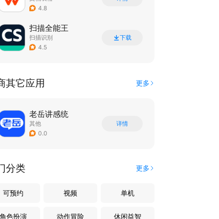
4.8
扫描全能王
扫描识别
下载
4.5
商其它应用
更多
老岳讲感统
其他
详情
0.0
门分类
更多
可预约
视频
单机
角色扮演
动作冒险
休闲益智