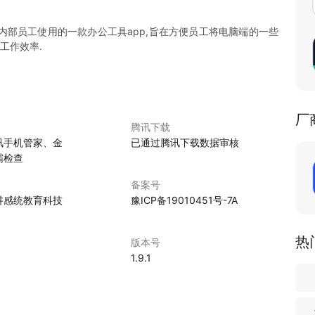
部员工使用的一款办公工具app,旨在方便员工将电脑端的一些
工作效率.
厂
腾讯下载
讯手机管家、金
已通过腾讯下载数据审核
霸检查
备案号
讲感统教育科技
豫ICP备19010451号-7A
热
版本号
1.9.1