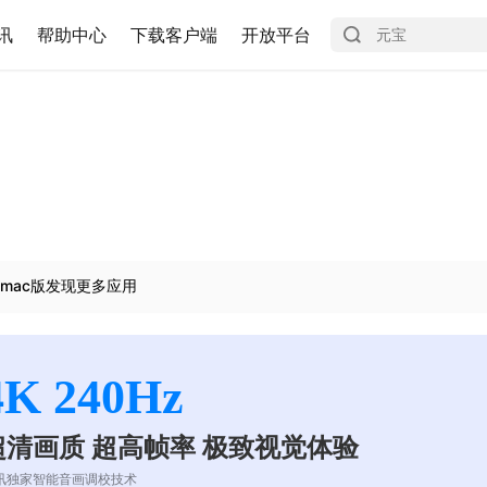
讯
帮助中心
下载客户端
开放平台
mac版发现更多应用
4K 240Hz
超清画质 超高帧率 极致视觉体验
讯独家智能音画调校技术