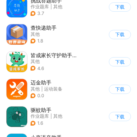
挑战答题助手
作业题库
|
其他
下载
3.7
查快递助手
其他
下载
1.8
皆成家长守护助手家长端
其他
下载
4.6
迈金助手
其他
|
运动装备
下载
0.0
驱蚊助手
作业题库
|
其他
下载
|
知识共享
1.6