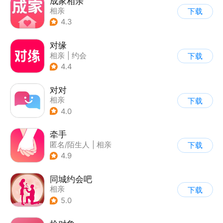
成家相亲
相亲
下载
4.3
对缘
相亲
|
约会
下载
4.4
对对
相亲
下载
4.0
牵手
匿名/陌生人
|
相亲
下载
4.9
同城约会吧
相亲
下载
5.0