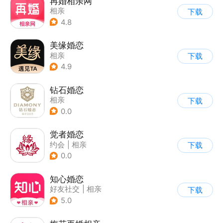
再婚相亲网
相亲
下载
4.8
美缘婚恋
相亲
下载
4.9
钻石婚恋
相亲
下载
0.0
觉者婚恋
约会
|
相亲
下载
0.0
知心婚恋
好友社交
|
相亲
下载
|
匿名/陌生人
5.0