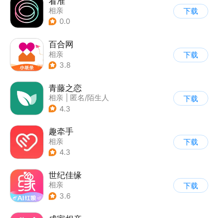
看准
相亲
下载
0.0
百合网
相亲
下载
3.8
青藤之恋
相亲
|
匿名/陌生人
下载
4.3
趣牵手
相亲
下载
4.3
世纪佳缘
相亲
下载
3.6