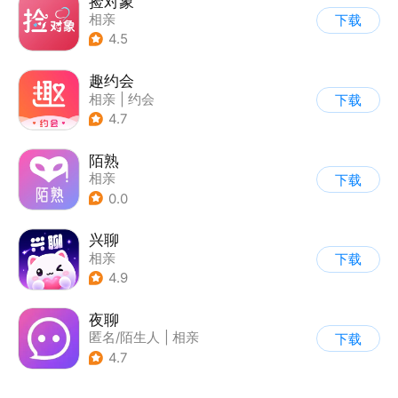
捡对象
相亲
下载
4.5
趣约会
相亲
|
约会
下载
4.7
陌熟
相亲
下载
0.0
兴聊
相亲
下载
4.9
夜聊
匿名/陌生人
|
相亲
下载
4.7