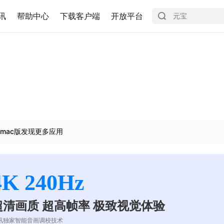
讯
帮助中心
下载客户端
开放平台
mac版发现更多应用
4K 240Hz
超清画质 超高帧率 极致视觉体验
讯独家智能音画调校技术