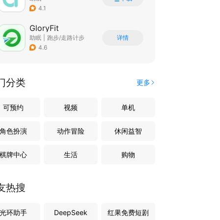
4.1
GloryFit
助眠
|
跑步/走路计步
详情
4.6
门分类
更多
可预约
视频
单机
角色扮演
动作冒险
休闲益智
棋牌中心
生活
购物
友热搜
光环助手
DeepSeek
红果免费短剧