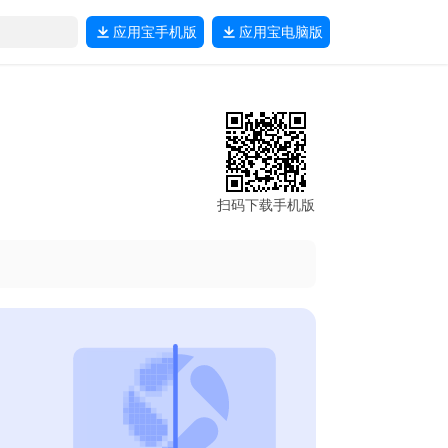
应用宝
手机版
应用宝
电脑版
扫码下载手机版