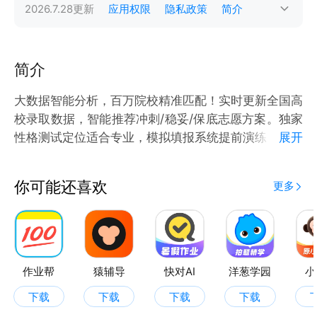
2026.7.28
更新
应用权限
隐私政策
简介
简介
大数据智能分析，百万院校精准匹配！实时更新全国高
校录取数据，智能推荐冲刺/稳妥/保底志愿方案。独家
性格测试定位适合专业，模拟填报系统提前演练，录取
展开
概率预测助你科学决策。一站式解决志愿填报难题，让
每一分都发挥价值！
你可能还喜欢
更多
【精准匹配】基于历年千万级录取数据，结合AI算法智
能推荐适配院校，根据分数/位次/兴趣定制专属志愿方
案
【权威数据】覆盖全国2800+所高校最新招生信息，
实时同步专业目录、分数线、就业前景等关键数据
作业帮
猿辅导
快对AI
洋葱学园
小
【安全保障】所有用户数据均通过AES-256加密传
下载
下载
下载
下载
输，严格遵守《个人信息保护法》合规要求