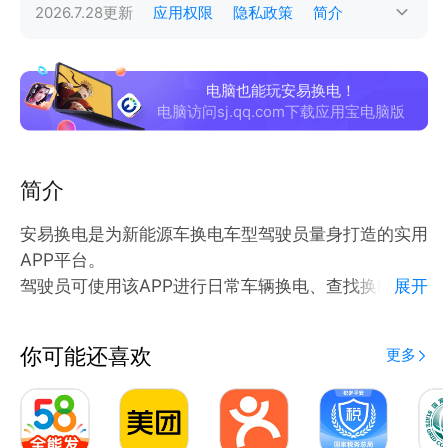
2026.7.28
更新
应用权限
隐私政策
简介
电脑也能玩安易换电！
电脑访问sj.qq.com下载应用宝电脑版
简介
安易换电是为新能源车换电车型驾驶员量身打造的实用
APP平台。
驾驶员可使用该APP进行日常车辆换电、查找换电站、
展开
车辆管理、活动优惠等操作。结合云端与大数据分析技
术，智能分析驾驶习惯，同时车辆需要换电时可以帮助
你可能还喜欢
更多
驾驶员跟更快寻找更优换电站方案，让驾驶员更方便地
使用新能源换电车型，使换电驾驶体验更加智能；