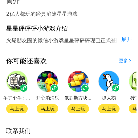
简介
2亿人都玩的经典消除星星游戏
星星砰砰砰小游戏介绍
展开
火爆朋友圈的微信小游戏星星砰砰砰现已正式登陆腾讯
应用宝官方平台。
应用宝为腾讯官方游戏平台，收录海量正版授权的高热
你可能还喜欢
更多
度精品小游戏。直接搜索或者在小游戏 tab 发现热门
星星砰砰砰小游戏双平台畅玩
羊了个羊：星球
开心消消乐
俄罗斯方块拼图
抓大鹅
砖
官方授权，在电脑上和手机上双端都能直接畅玩微信小
游戏
马上玩
马上玩
马上玩
马上玩
马
如何在应用宝上玩微信小游戏？
联系我们
第一步：点击下载应用宝客户端，第二步：一键登录，