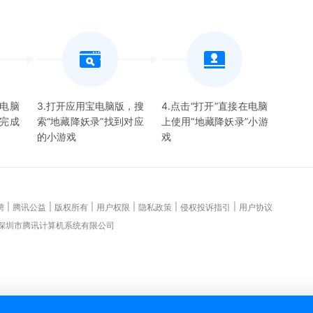
宝电脑
3.打开应用宝电脑版，搜
4.点击“打开”直接在电脑
并完成
索“
地藏降妖录
”找到对应
上使用“
地藏降妖录
”
小游
的
小游戏
戏
|
|
|
|
|
|
聘
腾讯公益
版权所有
用户权限
隐私政策
侵权投诉指引
用户协议
 深圳市腾讯计算机系统有限公司