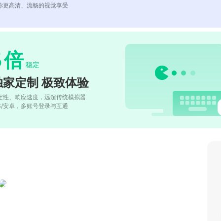
你更高清、流畅的视觉享受
5
倍
稳定
独家定制 极致体验
定性、响应速度，远超传统模拟器
OS/安卓，多账号登录与互通