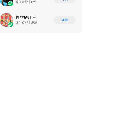
动作冒险
|
PvP
螺丝解压王
详情
休闲益智
|
烧脑