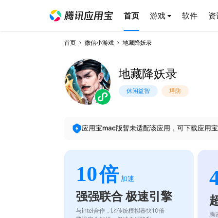
首页
游戏
软件
资
首页
微信小游戏
地藏降妖录
地藏降妖录
休闲益智
塔防
应用宝mac版暂未适配该应用，可下载应用宝
10
倍
加速
强强联合 极速引擎
与intel合作，比传统模拟器快10倍
腾