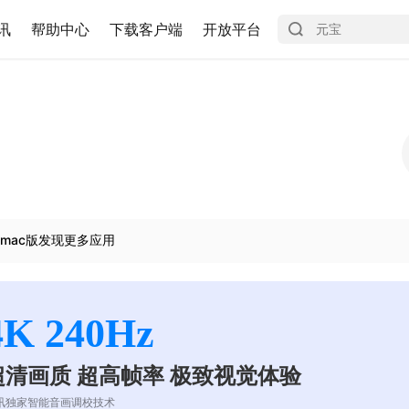
讯
帮助中心
下载客户端
开放平台
mac版发现更多应用
4K 240Hz
超清画质 超高帧率 极致视觉体验
讯独家智能音画调校技术