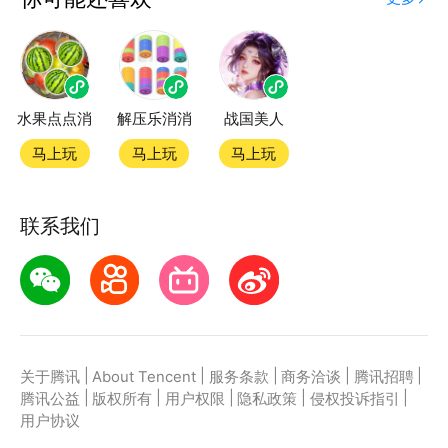
度精品小游戏。直接搜索或者在小游戏 tab 发现热门
硬币消消乐小游戏双平台畅玩
水果点点消
解压乐消消
战国美人
官方授权，在电脑上和手机上双端都能直接畅玩微信小
游戏
马上玩
马上玩
马上玩
如何在应用宝上玩微信小游戏？
联系我们
第一步：点击下载应用宝客户端，第二步：一键登录，
第三步：直接拉起微信小游戏硬币消消乐畅玩
|
|
|
|
|
关于腾讯
About Tencent
服务条款
商务洽谈
腾讯招聘
|
|
|
|
|
腾讯公益
版权所有
用户权限
隐私政策
侵权投诉指引
用户协议