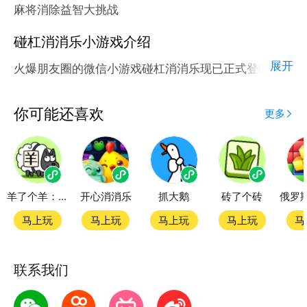
麻将消除益智大挑战
碰杠消消乐小游戏介绍
展开
火爆朋友圈的微信小游戏碰杠消消乐现已正式登陆腾讯
应用宝官方平台。
应用宝为腾讯官方游戏平台，收录海量正版授权的高热
你可能还喜欢
更多
度精品小游戏。直接搜索或者在小游戏 tab 发现热门
碰杠消消乐小游戏双平台畅玩
羊了个羊：星球
开心消消乐
抓大鹅
砖了个砖
官方授权，在电脑上和手机上双端都能直接畅玩微信小
游戏
马上玩
马上玩
马上玩
马上玩
马
如何在应用宝上玩微信小游戏？
联系我们
第一步：点击下载应用宝客户端，第二步：一键登录，
第三步：直接拉起微信小游戏碰杠消消乐畅玩