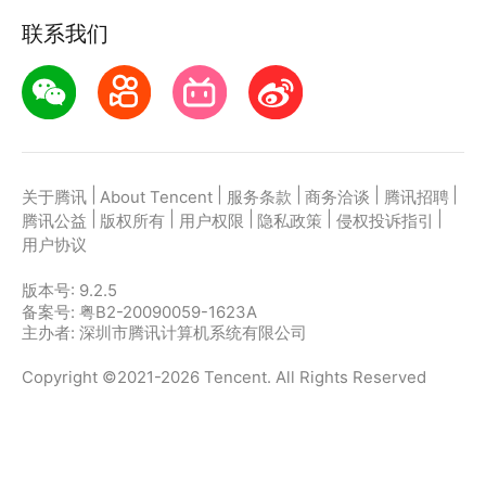
应用宝为腾讯官方游戏平台，收录海量正版授权的高热
联系我们
度精品小游戏。直接搜索或者在小游戏 tab 发现热门
小小勇者小游戏双平台畅玩
官方授权，在电脑上和手机上双端都能直接畅玩微信小
|
|
|
|
|
关于腾讯
About Tencent
服务条款
商务洽谈
腾讯招聘
游戏
|
|
|
|
|
腾讯公益
版权所有
用户权限
隐私政策
侵权投诉指引
用户协议
如何在应用宝上玩微信小游戏？
版本号:
9.2.5
第一步：点击下载应用宝客户端，第二步：一键登录，
备案号: 粤B2-20090059-1623A
第三步：直接拉起微信小游戏小小勇者畅玩
主办者: 深圳市腾讯计算机系统有限公司
Copyright ©2021-2026 Tencent. All Rights Reserved