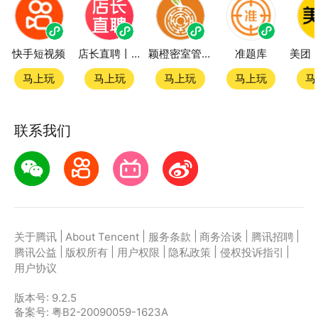
快手短视频
店长直聘丨求职招聘找工作
颖橙密室管家SmartOrange
准题库
马上玩
马上玩
马上玩
马上玩
马
联系我们
|
|
|
|
|
关于腾讯
About Tencent
服务条款
商务洽谈
腾讯招聘
|
|
|
|
|
腾讯公益
版权所有
用户权限
隐私政策
侵权投诉指引
用户协议
版本号:
9.2.5
备案号: 粤B2-20090059-1623A