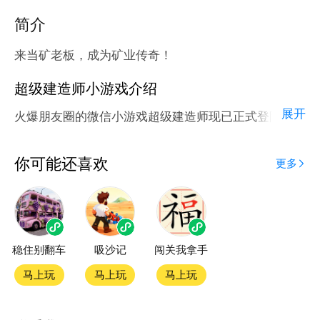
简介
来当矿老板，成为矿业传奇！
超级建造师小游戏介绍
展开
火爆朋友圈的微信小游戏超级建造师现已正式登陆腾讯
应用宝官方平台。
应用宝为腾讯官方游戏平台，收录海量正版授权的高热
你可能还喜欢
更多
度精品小游戏。直接搜索或者在小游戏 tab 发现热门
超级建造师小游戏双平台畅玩
稳住别翻车
吸沙记
闯关我拿手
官方授权，在电脑上和手机上双端都能直接畅玩微信小
游戏
马上玩
马上玩
马上玩
如何在应用宝上玩微信小游戏？