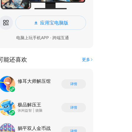
应用宝电脑版
电脑上玩手机APP · 跨端互通
可能还喜欢
更多
修耳大师解压馆
详情
极品解压王
详情
休闲益智
|
烧脑
躺平双人金币战
详情