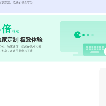
你更高清、流畅的视觉享受
5
倍
稳定
独家定制 极致体验
定性、响应速度，远超传统模拟器
OS/安卓，多账号登录与互通