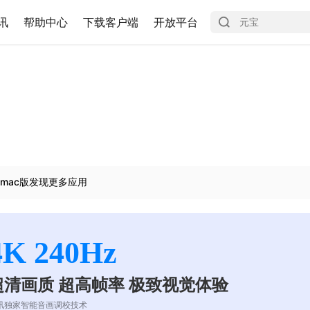
讯
帮助中心
下载客户端
开放平台
mac版发现更多应用
4K 240Hz
超清画质 超高帧率 极致视觉体验
讯独家智能音画调校技术