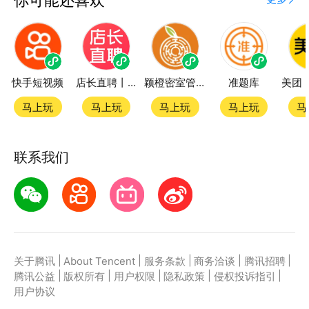
快手短视频
店长直聘丨求职招聘找工作
颖橙密室管家SmartOrange
准题库
马上玩
马上玩
马上玩
马上玩
马
联系我们
|
|
|
|
|
关于腾讯
About Tencent
服务条款
商务洽谈
腾讯招聘
|
|
|
|
|
腾讯公益
版权所有
用户权限
隐私政策
侵权投诉指引
用户协议