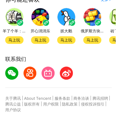
度精品小游戏。直接搜索或者在小游戏 tab 发现热门
经典消对对游戏小游戏双平台畅玩
羊了个羊：星球
开心消消乐
抓大鹅
俄罗斯方块拼图
砖
官方授权，在电脑上和手机上双端都能直接畅玩微信小
游戏
马上玩
马上玩
马上玩
马上玩
马
如何在应用宝上玩微信小游戏？
联系我们
第一步：点击下载应用宝客户端，第二步：一键登录，
第三步：直接拉起微信小游戏经典消对对游戏畅玩
|
|
|
|
|
关于腾讯
About Tencent
服务条款
商务洽谈
腾讯招聘
|
|
|
|
|
腾讯公益
版权所有
用户权限
隐私政策
侵权投诉指引
用户协议