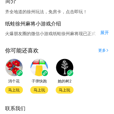
简介
齐全地道的徐州玩法，免房卡，点击即玩！
纸蛙徐州麻将小游戏介绍
展开
火爆朋友圈的微信小游戏纸蛙徐州麻将现已正式登陆腾
讯应用宝官方平台。
应用宝为腾讯官方游戏平台，收录海量正版授权的高热
你可能还喜欢
更多
度精品小游戏。直接搜索或者在小游戏 tab 发现热门
纸蛙徐州麻将小游戏双平台畅玩
消个花
子弹快跑
她的树2
官方授权，在电脑上和手机上双端都能直接畅玩微信小
游戏
马上玩
马上玩
马上玩
如何在应用宝上玩微信小游戏？
联系我们
第一步：点击下载应用宝客户端，第二步：一键登录，