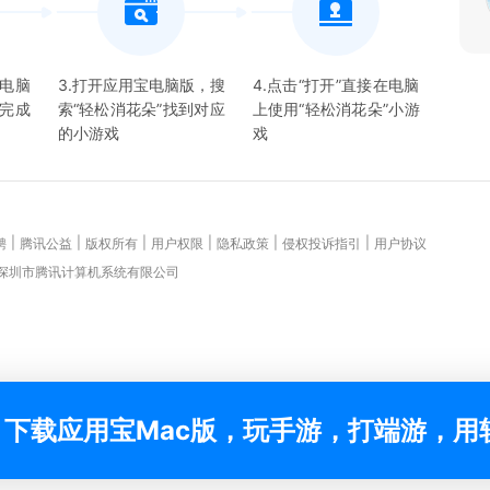
宝电脑
3.打开应用宝电脑版，搜
4.点击“打开”直接在电脑
并完成
索“
轻松消花朵
”找到对应
上使用“
轻松消花朵
”
小游
的
小游戏
戏
|
|
|
|
|
|
聘
腾讯公益
版权所有
用户权限
隐私政策
侵权投诉指引
用户协议
 深圳市腾讯计算机系统有限公司
下载应用宝Mac版，玩手游，打端游，用