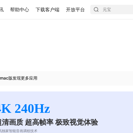
讯
帮助中心
下载客户端
开放平台
mac版发现更多应用
4K 240Hz
超清画质 超高帧率 极致视觉体验
讯独家智能音画调校技术