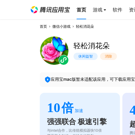
首页
游戏
软件
资
首页
微信小游戏
轻松消花朵
轻松消花朵
休闲益智
消除
应用宝mac版暂未适配该应用，可下载应用宝
10
倍
加速
强强联合 极速引擎
与intel合作，比传统模拟器快10倍
腾