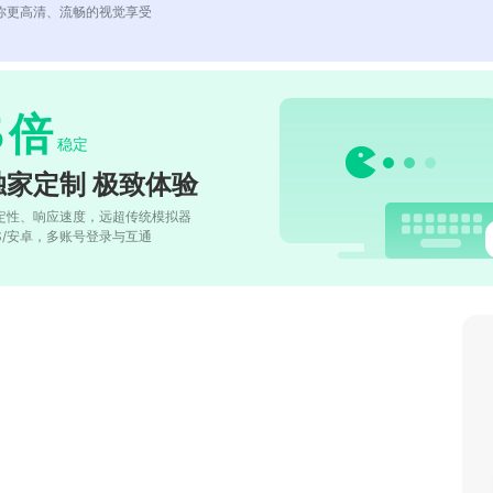
你更高清、流畅的视觉享受
5
倍
稳定
独家定制 极致体验
定性、响应速度，远超传统模拟器
OS/安卓，多账号登录与互通