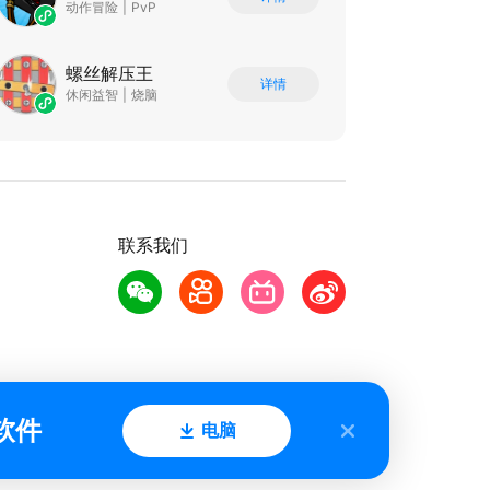
动作冒险
|
PvP
螺丝解压王
详情
休闲益智
|
烧脑
联系我们
软件
电脑