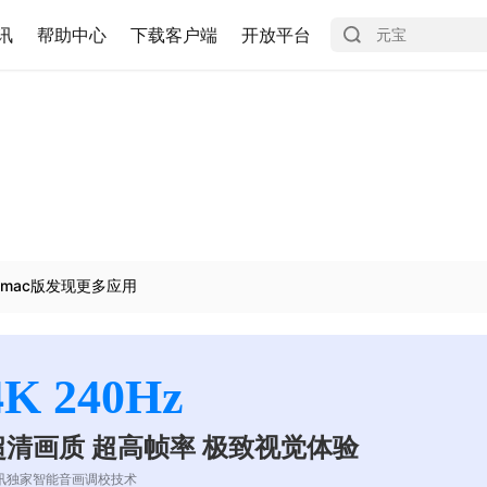
讯
帮助中心
下载客户端
开放平台
mac版发现更多应用
4K 240Hz
超清画质 超高帧率 极致视觉体验
讯独家智能音画调校技术