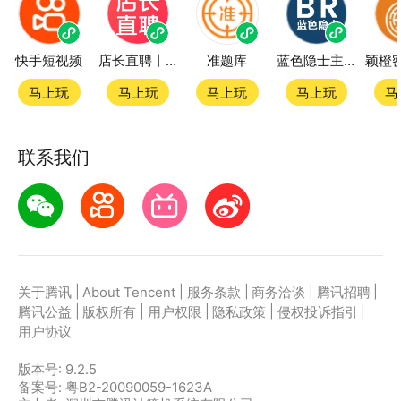
快手短视频
店长直聘丨求职招聘找工作
准题库
蓝色隐士主题站
马上玩
马上玩
马上玩
马上玩
马
联系我们
|
|
|
|
|
关于腾讯
About Tencent
服务条款
商务洽谈
腾讯招聘
|
|
|
|
|
腾讯公益
版权所有
用户权限
隐私政策
侵权投诉指引
用户协议
版本号:
9.2.5
备案号: 粤B2-20090059-1623A