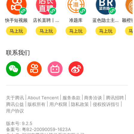
快手短视频
店长直聘丨求职招聘找工作
准题库
蓝色隐士主题站
马上玩
马上玩
马上玩
马上玩
马
联系我们
|
|
|
|
|
关于腾讯
About Tencent
服务条款
商务洽谈
腾讯招聘
|
|
|
|
|
腾讯公益
版权所有
用户权限
隐私政策
侵权投诉指引
用户协议
版本号:
9.2.5
备案号: 粤B2-20090059-1623A