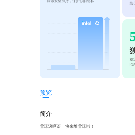
腾讯安全加持，保护你的隐私
给
稳
i
预览
简介
雪球滚啊滚，快来堆雪球啦！