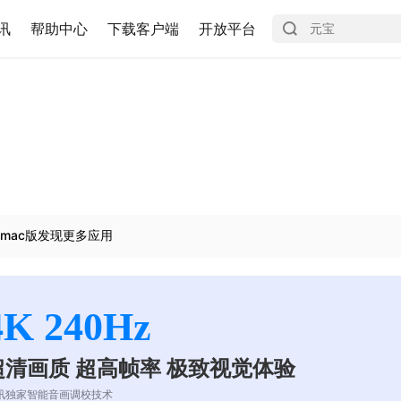
讯
帮助中心
下载客户端
开放平台
mac版发现更多应用
4K 240Hz
超清画质 超高帧率 极致视觉体验
讯独家智能音画调校技术