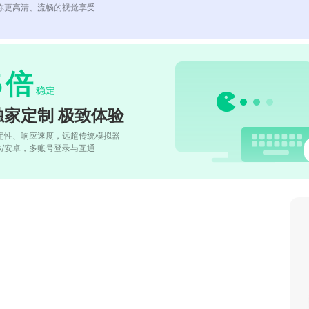
你更高清、流畅的视觉享受
5
倍
稳定
独家定制 极致体验
定性、响应速度，远超传统模拟器
OS/安卓，多账号登录与互通