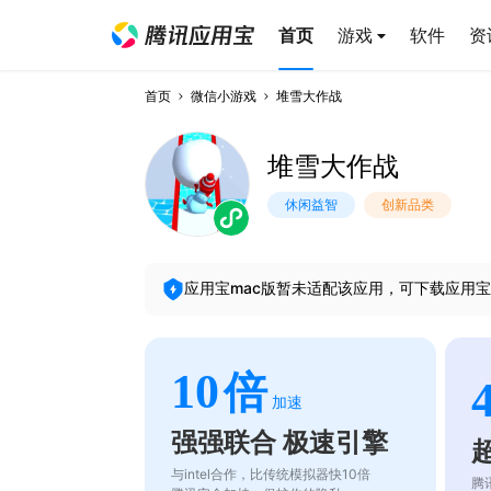
首页
游戏
软件
资
首页
微信小游戏
堆雪大作战
堆雪大作战
休闲益智
创新品类
应用宝mac版暂未适配该应用，可下载应用宝
10
倍
加速
强强联合 极速引擎
与intel合作，比传统模拟器快10倍
腾