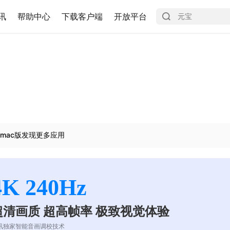
讯
帮助中心
下载客户端
开放平台
mac版发现更多应用
4K 240Hz
超清画质 超高帧率 极致视觉体验
讯独家智能音画调校技术