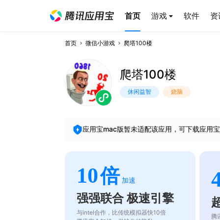
首页
游戏
软件
资
首页
微信小游戏
爬塔100楼
爬塔100楼
休闲益智
烧脑
应用宝mac版暂未适配该应用，可下载应用宝
10
倍
加速
强强联合 极速引擎
与intel合作，比传统模拟器快10倍
腾