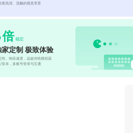
你更高清、流畅的视觉享受
5
倍
稳定
独家定制 极致体验
定性、响应速度，远超传统模拟器
OS/安卓，多账号登录与互通