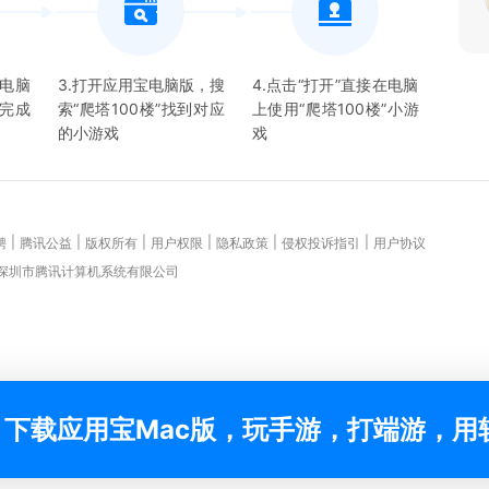
宝电脑
3.打开应用宝电脑版，搜
4.点击“打开”直接在电脑
并完成
索“
爬塔100楼
”找到对应
上使用“
爬塔100楼
”
小游
的
小游戏
戏
|
|
|
|
|
|
聘
腾讯公益
版权所有
用户权限
隐私政策
侵权投诉指引
用户协议
 深圳市腾讯计算机系统有限公司
下载应用宝Mac版，玩手游，打端游，用