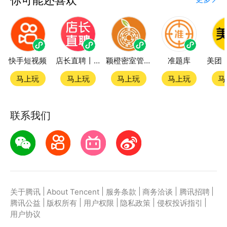
快手短视频
店长直聘丨求职招聘找工作
颖橙密室管家SmartOrange
准题库
马上玩
马上玩
马上玩
马上玩
马
联系我们
|
|
|
|
|
关于腾讯
About Tencent
服务条款
商务洽谈
腾讯招聘
|
|
|
|
|
腾讯公益
版权所有
用户权限
隐私政策
侵权投诉指引
用户协议