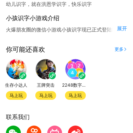
幼儿识字，就在洪恩学识字，快乐识字
小孩识字小游戏介绍
展开
火爆朋友圈的微信小游戏小孩识字现已正式登陆腾讯应
用宝官方平台。
应用宝为腾讯官方游戏平台，收录海量正版授权的高热
你可能还喜欢
更多
度精品小游戏。直接搜索或者在小游戏 tab 发现热门
小孩识字小游戏双平台畅玩
生存小达人
王牌突击
2248数字达人
官方授权，在电脑上和手机上双端都能直接畅玩微信小
游戏
马上玩
马上玩
马上玩
如何在应用宝上玩微信小游戏？
联系我们
第一步：点击下载应用宝客户端，第二步：一键登录，
第三步：直接拉起微信小游戏小孩识字畅玩