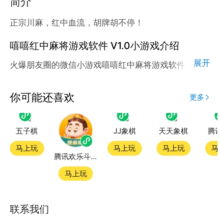
简介
正宗川麻，红中血流，胡牌胡不停！
嘻嘻红中麻将游戏软件 V1.0小游戏介绍
展开
火爆朋友圈的微信小游戏嘻嘻红中麻将游戏软件 V1.0
现已正式登陆腾讯应用宝官方平台。
应用宝为腾讯官方游戏平台，收录海量正版授权的高热
你可能还喜欢
更多
度精品小游戏。直接搜索或者在小游戏 tab 发现热门
五子棋
JJ象棋
天天象棋
腾
嘻嘻红中麻将游戏软件 V1.0小游戏双平台畅玩
马上玩
马上玩
马上玩
马
腾讯欢乐斗地主
官方授权，在电脑上和手机上双端都能直接畅玩微信小
游戏
马上玩
如何在应用宝上玩微信小游戏？
联系我们
第一步：点击下载应用宝客户端，第二步：一键登录，