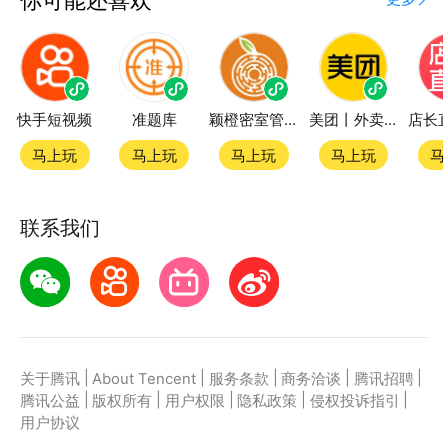
快手短视频
准题库
颖橙密室管家SmartOrange
美团丨外卖团购特价美食酒店电影
马上玩
马上玩
马上玩
马上玩
马
联系我们
|
|
|
|
|
关于腾讯
About Tencent
服务条款
商务洽谈
腾讯招聘
|
|
|
|
|
腾讯公益
版权所有
用户权限
隐私政策
侵权投诉指引
用户协议