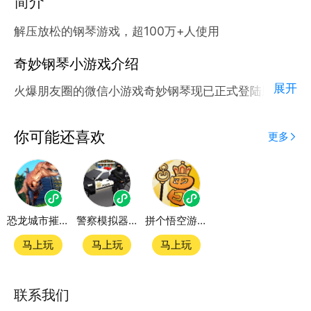
简介
解压放松的钢琴游戏，超100万+人使用
奇妙钢琴小游戏介绍
展开
火爆朋友圈的微信小游戏奇妙钢琴现已正式登陆腾讯应
用宝官方平台。
应用宝为腾讯官方游戏平台，收录海量正版授权的高热
你可能还喜欢
更多
度精品小游戏。直接搜索或者在小游戏 tab 发现热门
奇妙钢琴小游戏双平台畅玩
恐龙城市摧毁模拟器
警察模拟器小游戏
拼个悟空游戏
官方授权，在电脑上和手机上双端都能直接畅玩微信小
游戏
马上玩
马上玩
马上玩
如何在应用宝上玩微信小游戏？
联系我们
第一步：点击下载应用宝客户端，第二步：一键登录，