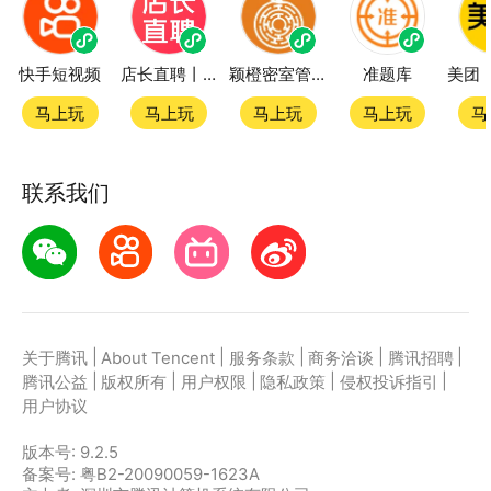
快手短视频
店长直聘丨求职招聘找工作
颖橙密室管家SmartOrange
准题库
马上玩
马上玩
马上玩
马上玩
马
联系我们
|
|
|
|
|
关于腾讯
About Tencent
服务条款
商务洽谈
腾讯招聘
|
|
|
|
|
腾讯公益
版权所有
用户权限
隐私政策
侵权投诉指引
用户协议
版本号:
9.2.5
备案号: 粤B2-20090059-1623A