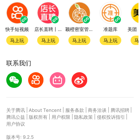
快手短视频
店长直聘丨求职招聘找工作
颖橙密室管家SmartOrange
准题库
马上玩
马上玩
马上玩
马上玩
马
联系我们
|
|
|
|
|
关于腾讯
About Tencent
服务条款
商务洽谈
腾讯招聘
|
|
|
|
|
腾讯公益
版权所有
用户权限
隐私政策
侵权投诉指引
用户协议
版本号:
9.2.5