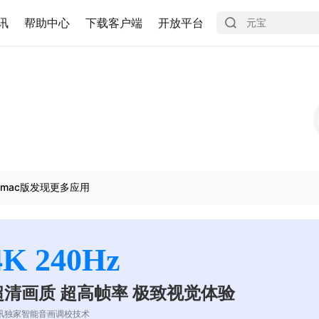
讯
帮助中心
下载客户端
开放平台
mac版发现更多应用
4K 240Hz
超清画质 超高帧率 极致视觉体验
讯独家智能音画调校技术