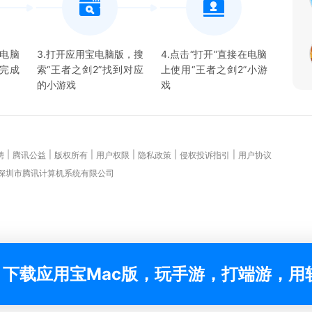
宝电脑
3.打开应用宝电脑版，搜
4.点击“打开”直接在电脑
并完成
索“
王者之剑2
”找到对应
上使用“
王者之剑2
”
小游
的
小游戏
戏
|
|
|
|
|
|
聘
腾讯公益
版权所有
用户权限
隐私政策
侵权投诉指引
用户协议
 深圳市腾讯计算机系统有限公司
下载应用宝Mac版，玩手游，打端游，用