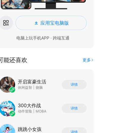
应用宝电脑版
电脑上玩手机APP · 跨端互通
可能还喜欢
更多
开启富豪生活
详情
休闲益智
|
烧脑
300大作战
详情
动作冒险
|
MOBA
跳跳小女孩
详情