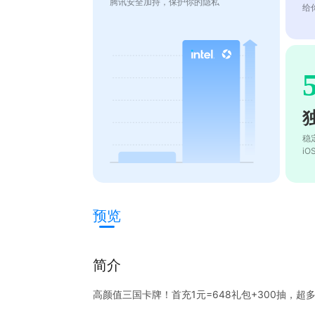
腾讯安全加持，保护你的隐私
给
稳
i
预览
简介
高颜值三国卡牌！首充1元=648礼包+300抽，超