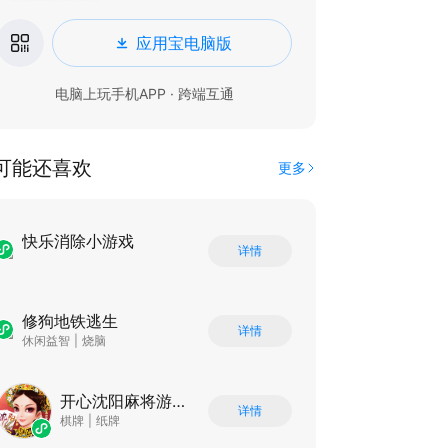
应用宝电脑版
电脑上玩手机APP · 跨端互通
可能还喜欢
更多
快乐消除小游戏
详情
修狗地铁逃生
详情
休闲益智
|
烧脑
开心沈阳麻将游戏软件 V1.0.0
详情
棋牌
|
纸牌