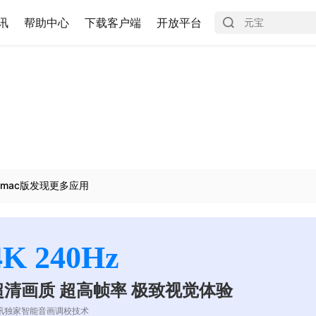
讯
帮助中心
下载客户端
开放平台
mac版发现更多应用
4K 240Hz
超清画质 超高帧率 极致视觉体验
讯独家智能音画调校技术