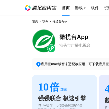
首页
游戏
软件
资
首页
软件
橄榄台App
橄榄台App
汕头市广播电视台
应用宝mac版暂未适配该应用，可下载应用宝
10
倍
加速
强强联合 极速引擎
与intel合作，比传统模拟器快10倍
腾