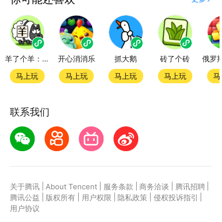
度精品小游戏。直接搜索或者在小游戏 tab 发现热门
同色方块消小游戏双平台畅玩
羊了个羊：星球
开心消消乐
抓大鹅
砖了个砖
官方授权，在电脑上和手机上双端都能直接畅玩微信小
游戏
马上玩
马上玩
马上玩
马上玩
马
如何在应用宝上玩微信小游戏？
联系我们
第一步：点击下载应用宝客户端，第二步：一键登录，
第三步：直接拉起微信小游戏同色方块消畅玩
|
|
|
|
|
关于腾讯
About Tencent
服务条款
商务洽谈
腾讯招聘
|
|
|
|
|
腾讯公益
版权所有
用户权限
隐私政策
侵权投诉指引
用户协议