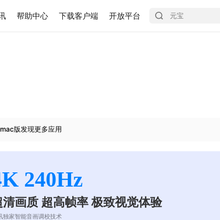
讯
帮助中心
下载客户端
开放平台
mac版发现更多应用
4K 240Hz
超清画质 超高帧率 极致视觉体验
讯独家智能音画调校技术