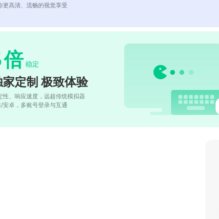
你更高清、流畅的视觉享受
5
倍
稳定
独家定制 极致体验
定性、响应速度，远超传统模拟器
OS/安卓，多账号登录与互通