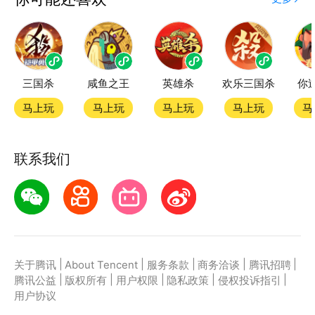
度精品小游戏。直接搜索或者在小游戏 tab 发现热门
经典三国华容道小游戏双平台畅玩
三国杀
咸鱼之王
英雄杀
欢乐三国杀
你
官方授权，在电脑上和手机上双端都能直接畅玩微信小
游戏
马上玩
马上玩
马上玩
马上玩
马
如何在应用宝上玩微信小游戏？
联系我们
第一步：点击下载应用宝客户端，第二步：一键登录，
第三步：直接拉起微信小游戏经典三国华容道畅玩
|
|
|
|
|
关于腾讯
About Tencent
服务条款
商务洽谈
腾讯招聘
|
|
|
|
|
腾讯公益
版权所有
用户权限
隐私政策
侵权投诉指引
用户协议