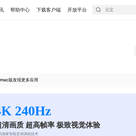
讯
帮助中心
下载客户端
开放平台
mac版发现更多应用
4K 240Hz
超清画质 超高帧率 极致视觉体验
讯独家智能音画调校技术