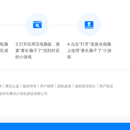
宝电脑
3.打开应用宝电脑版，搜
4.点击“打开”直接在电脑
并完成
索“
要长脑子了
”找到对应
上使用“
要长脑子了
”
小游
的
小游戏
戏
|
|
|
|
|
|
聘
腾讯公益
版权所有
用户权限
隐私政策
侵权投诉指引
用户协议
 深圳市腾讯计算机系统有限公司