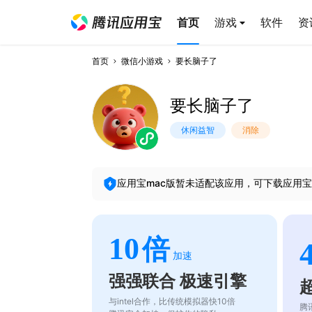
首页
游戏
软件
资
首页
微信小游戏
要长脑子了
要长脑子了
休闲益智
消除
应用宝mac版暂未适配该应用，可下载应用宝
10
倍
加速
强强联合 极速引擎
与intel合作，比传统模拟器快10倍
腾