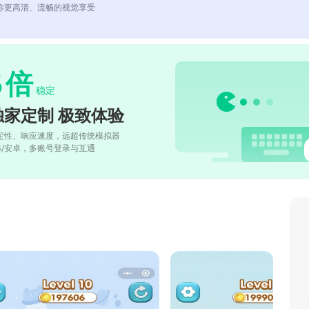
你更高清、流畅的视觉享受
5
倍
稳定
独家定制 极致体验
定性、响应速度，远超传统模拟器
OS/安卓，多账号登录与互通