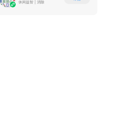
休闲益智
|
消除