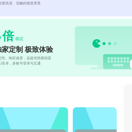
你更高清、流畅的视觉享受
5
倍
稳定
独家定制 极致体验
定性、响应速度，远超传统模拟器
OS/安卓，多账号登录与互通