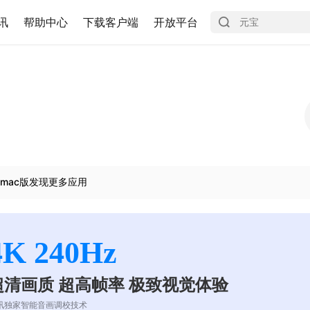
讯
帮助中心
下载客户端
开放平台
mac版发现更多应用
4K 240Hz
超清画质 超高帧率 极致视觉体验
讯独家智能音画调校技术