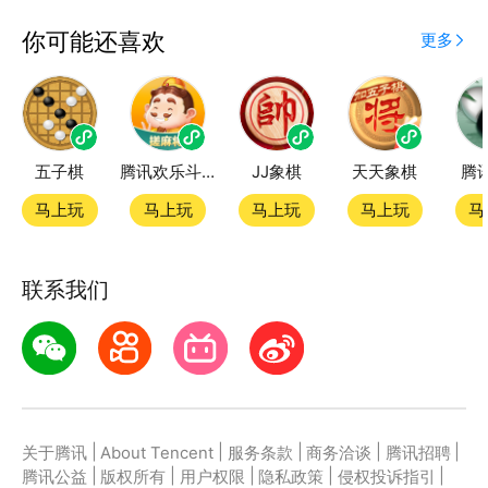
应用宝为腾讯官方游戏平台，收录海量正版授权的高热
你可能还喜欢
更多
度精品小游戏。直接搜索或者在小游戏 tab 发现热门
同城游牛鬼小游戏双平台畅玩
五子棋
腾讯欢乐斗地主
JJ象棋
天天象棋
腾
官方授权，在电脑上和手机上双端都能直接畅玩微信小
游戏
马上玩
马上玩
马上玩
马上玩
马
如何在应用宝上玩微信小游戏？
联系我们
第一步：点击下载应用宝客户端，第二步：一键登录，
第三步：直接拉起微信小游戏同城游牛鬼畅玩
|
|
|
|
|
关于腾讯
About Tencent
服务条款
商务洽谈
腾讯招聘
|
|
|
|
|
腾讯公益
版权所有
用户权限
隐私政策
侵权投诉指引