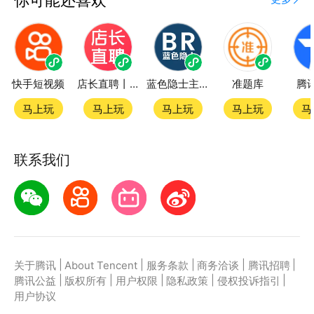
快手短视频
店长直聘丨求职招聘找工作
蓝色隐士主题站
准题库
腾
马上玩
马上玩
马上玩
马上玩
马
联系我们
|
|
|
|
|
关于腾讯
About Tencent
服务条款
商务洽谈
腾讯招聘
|
|
|
|
|
腾讯公益
版权所有
用户权限
隐私政策
侵权投诉指引
用户协议