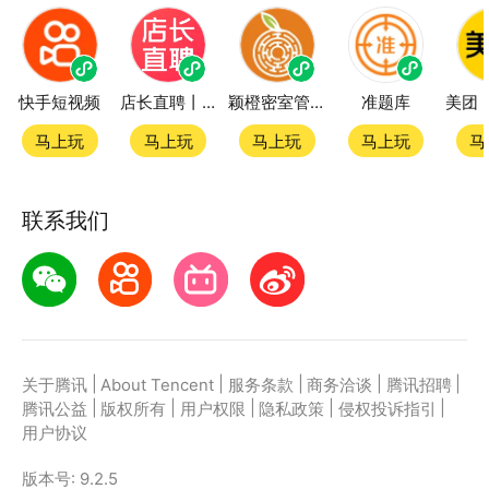
快手短视频
店长直聘丨求职招聘找工作
颖橙密室管家SmartOrange
准题库
马上玩
马上玩
马上玩
马上玩
马
联系我们
|
|
|
|
|
关于腾讯
About Tencent
服务条款
商务洽谈
腾讯招聘
|
|
|
|
|
腾讯公益
版权所有
用户权限
隐私政策
侵权投诉指引
用户协议
版本号:
9.2.5