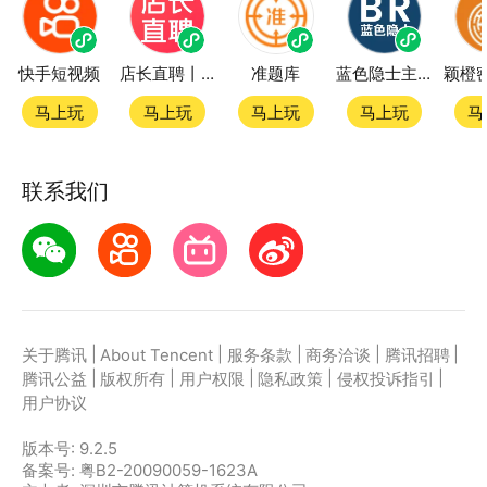
快手短视频
店长直聘丨求职招聘找工作
准题库
蓝色隐士主题站
马上玩
马上玩
马上玩
马上玩
马
联系我们
|
|
|
|
|
关于腾讯
About Tencent
服务条款
商务洽谈
腾讯招聘
|
|
|
|
|
腾讯公益
版权所有
用户权限
隐私政策
侵权投诉指引
用户协议
版本号:
9.2.5
备案号: 粤B2-20090059-1623A