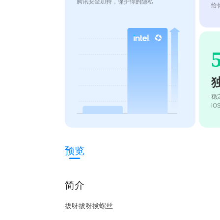
腾讯安全加持，保护你的隐私
给
稳
i
预览
简介
拔呀拔呀拔螺丝