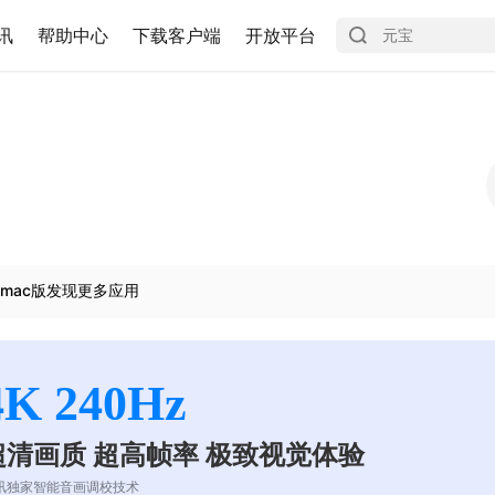
讯
帮助中心
下载客户端
开放平台
mac版发现更多应用
4K 240Hz
超清画质 超高帧率 极致视觉体验
讯独家智能音画调校技术