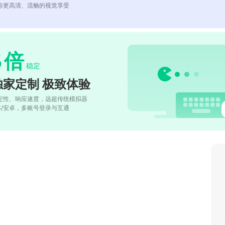
你更高清、流畅的视觉享受
5
倍
稳定
独家定制 极致体验
定性、响应速度，远超传统模拟器
OS/安卓，多账号登录与互通