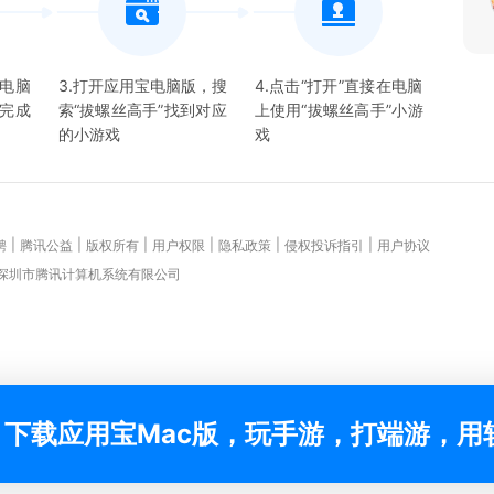
宝电脑
3.打开应用宝电脑版，搜
4.点击“打开”直接在电脑
并完成
索“
拔螺丝高手
”找到对应
上使用“
拔螺丝高手
”
小游
的
小游戏
戏
|
|
|
|
|
|
聘
腾讯公益
版权所有
用户权限
隐私政策
侵权投诉指引
用户协议
 深圳市腾讯计算机系统有限公司
下载应用宝Mac版，玩手游，打端游，用